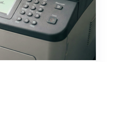
in digitalisering
ing. De papieren patiëntendossiers zijn al
jk. Toch zien we bij veel praktijken dat de
voor de recepten, maar voor de