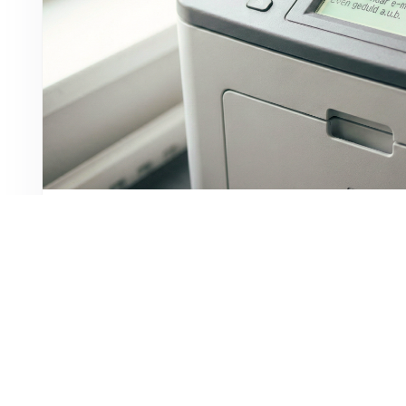
Nederlandse huisartsen koploper 
Als Nederlandse huisarts loop je voorop in digitaliser
lang geschiedenis en het HIS is het hart van de prakti
printer en scanner nog steeds overuren draaien. Niet 
'praktijkrompslomp'. 📝 Het inschrij…
Lees verder