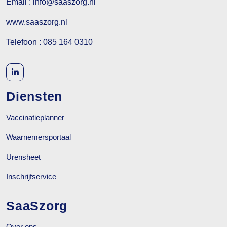
Email : info@saaszorg.nl
www.saaszorg.nl
Telefoon : 085 164 0310
Diensten
Vaccinatieplanner
Waarnemersportaal
Urensheet
Inschrijfservice
SaaSzorg
Over ons