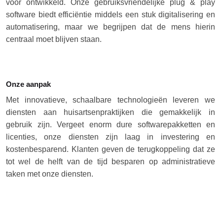
voor ontwikkeld. Onze gebruiksvriendelijke plug & play
software biedt efficiëntie middels een stuk digitalisering en
automatisering, maar we begrijpen dat de mens hierin
centraal moet blijven staan.
Onze aanpak
Met innovatieve, schaalbare technologieën leveren we
diensten aan huisartsenpraktijken die gemakkelijk in
gebruik zijn. Vergeet enorm dure softwarepakketten en
licenties, onze diensten zijn laag in investering en
kostenbesparend. Klanten geven de terugkoppeling dat ze
tot wel de helft van de tijd besparen op administratieve
taken met onze diensten.
Tevens worden al onze diensten volledig groen én
paperless aangeboden. Zo draag je met het gebruik van