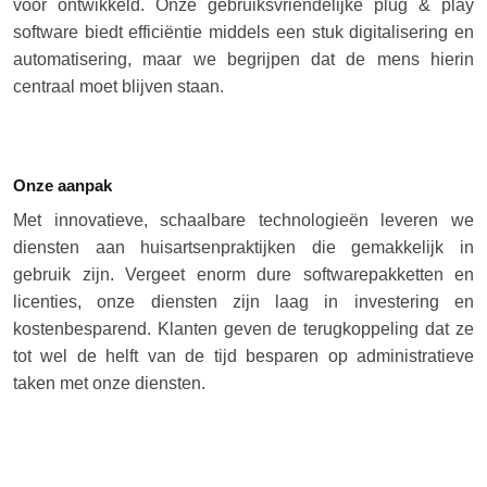
voor ontwikkeld. Onze gebruiksvriendelijke plug & play
software biedt efficiëntie middels een stuk digitalisering en
automatisering, maar we begrijpen dat de mens hierin
centraal moet blijven staan.
Onze aanpak
Met innovatieve, schaalbare technologieën leveren we
diensten aan huisartsenpraktijken die gemakkelijk in
gebruik zijn. Vergeet enorm dure softwarepakketten en
licenties, onze diensten zijn laag in investering en
kostenbesparend. Klanten geven de terugkoppeling dat ze
tot wel de helft van de tijd besparen op administratieve
taken met onze diensten.
Tevens worden al onze diensten volledig groen én
paperless aangeboden. Zo draag je met het gebruik van